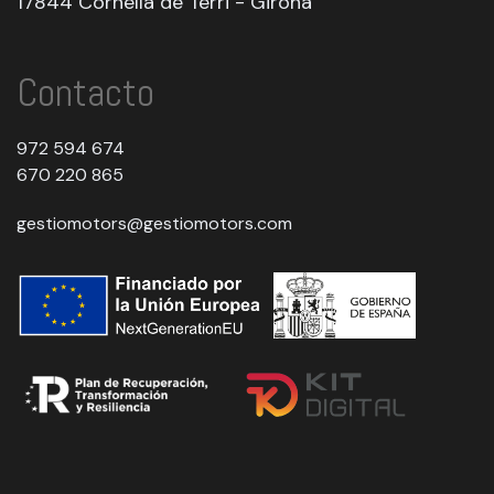
17844 Cornella de Terri - Girona
Contacto
972 594 674
670 220 865
gestiomotors@gestiomotors.com