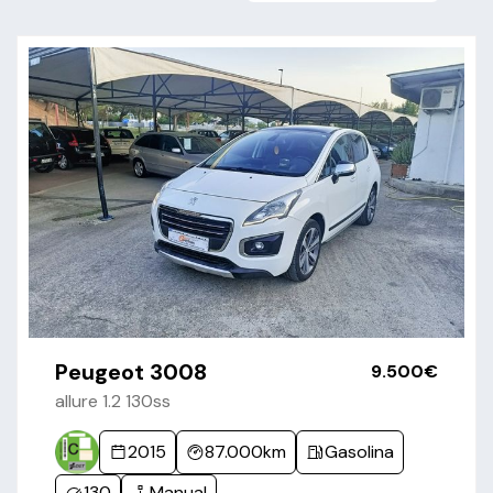
Peugeot 3008
9.500€
allure 1.2 130ss
2015
87.000km
Gasolina
130
Manual