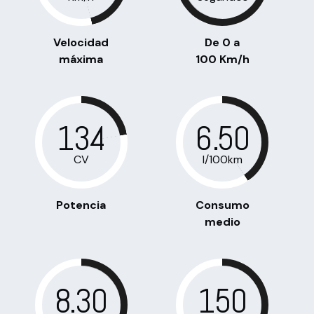
Velocidad
De 0 a
máxima
100 Km/h
134
6.50
CV
l/100km
Potencia
Consumo
medio
8.30
150