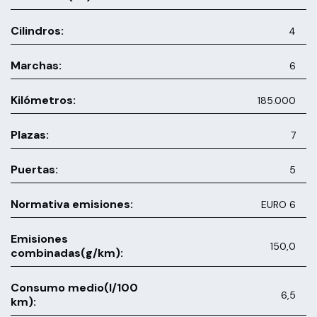
Cilindros:
4
Marchas:
6
Kilómetros:
185.000
Plazas:
7
Puertas:
5
Normativa emisiones:
EURO 6
Emisiones
150,0
combinadas(g/km):
Consumo medio(l/100
6,5
km):