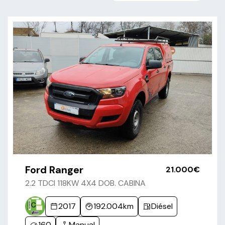
Ford Ranger
21.000€
2.2 TDCI 118KW 4X4 DOB. CABINA
2017
192.004km
Diésel
160
Manual