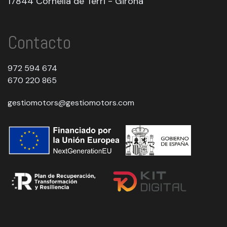
17844 Cornella de Terri - Girona
Contacto
972 594 674
670 220 865
gestiomotors@gestiomotors.com