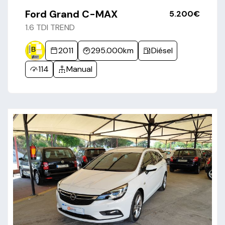
Ford Grand C-MAX
5.200€
1.6 TDI TREND
2011
295.000km
Diésel
114
Manual