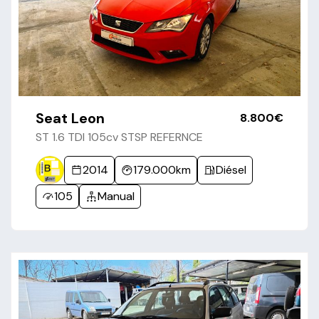
Seat Leon
8.800€
ST 1.6 TDI 105cv STSP REFERNCE
2014
179.000km
Diésel
105
Manual