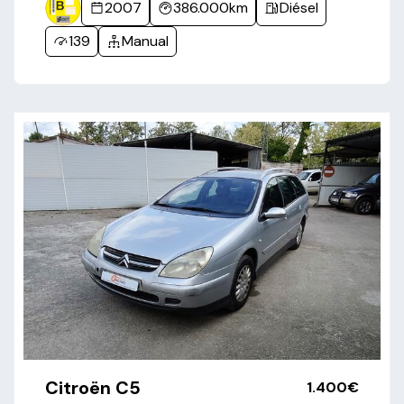
2007
386.000km
Diésel
139
Manual
Citroën C5
1.400€