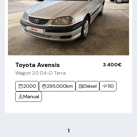
Toyota Avensis
3.400€
Wagon 2.0 D4-D Terra
2000
295.000km
Diésel
110
Manual
1